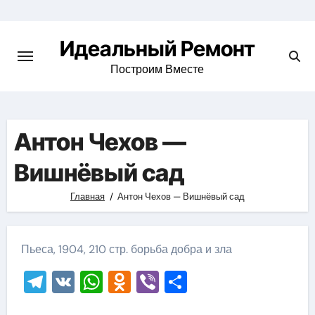
Skip
to
Идеальный Ремонт
content
Построим Вместе
Антон Чехов —
Вишнёвый сад
Главная
Антон Чехов — Вишнёвый сад
Пьеса, 1904, 210 стр. борьба добра и зла
Telegram
VK
WhatsApp
Odnoklassniki
Viber
Отправить