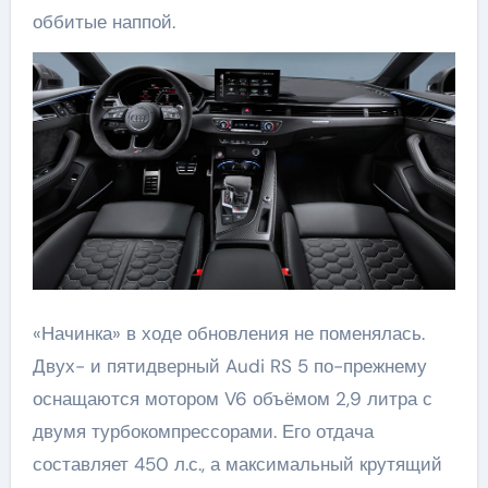
оббитые наппой.
«Начинка» в ходе обновления не поменялась.
Двух- и пятидверный Audi RS 5 по-прежнему
оснащаются мотором V6 объёмом 2,9 литра с
двумя турбокомпрессорами. Его отдача
составляет 450 л.с., а максимальный крутящий