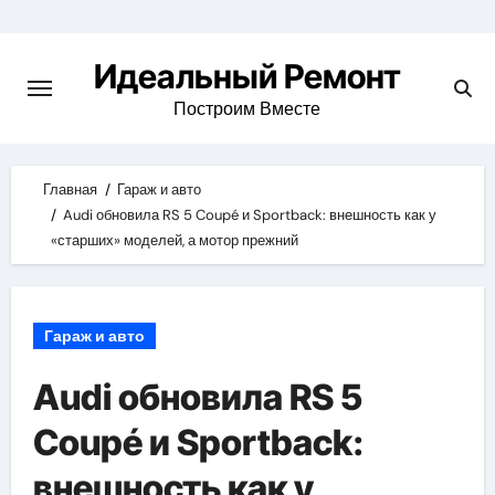
Skip
to
Идеальный Ремонт
content
Построим Вместе
Главная
Гараж и авто
Audi обновила RS 5 Coupé и Sportback: внешность как у
«старших» моделей, а мотор прежний
Гараж и авто
Audi обновила RS 5
Coupé и Sportback:
внешность как у