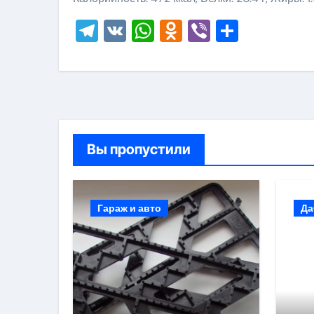
Telegram
VK
WhatsApp
Odnoklassni
Viber
Отправ
Вы пропустили
Гараж и авто
Да