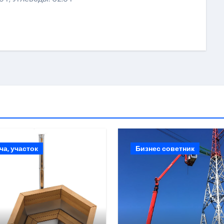
ki
ить
ча, участок
Бизнес советник