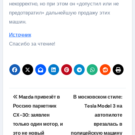
некорректно, но при этом он «допустил или не
предотвратил» дальнейшую продажу этих
машин.
Источник
Спасибо за чтение!
Навигация
Mazda привезёт в
В московском стиле:
по
Россию паркетник
Tesla Model 3 на
CX-30: заявлен
автопилоте
записям
только один мотор, и
врезалась в
это не новый
полицейскую машину