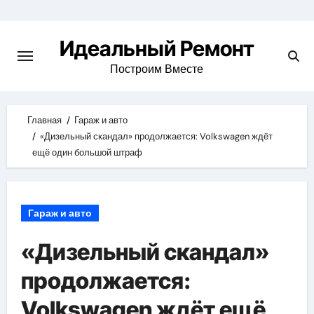
Skip
to
Идеальный Ремонт
content
Построим Вместе
Главная
Гараж и авто
«Дизельный скандал» продолжается: Volkswagen ждёт
ещё один большой штраф
Гараж и авто
«Дизельный скандал»
продолжается:
Volkswagen ждёт ещё