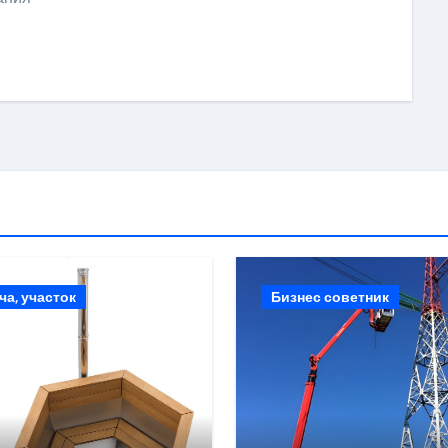
ki
ить
ча, участок
Бизнес советник