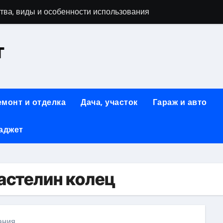
тва, виды и особенности использования
т
аменимый помощник при ремонтных работах
й
люч к Успешному Реализации Ваших Идей
емонт и отделка
Дача, участок
Гараж и авто
Современное решение для стильного интерьера
аджет
я элегантность и практичность
ство и Практичность в Одном Материале
вые Дома: Экологичность и Практичность
ластелин колец
: Обзор и Преимущества
тания