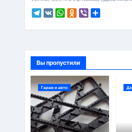
Telegram
VK
WhatsApp
Odnoklassni
Viber
Отправ
Вы пропустили
Гараж и авто
Да