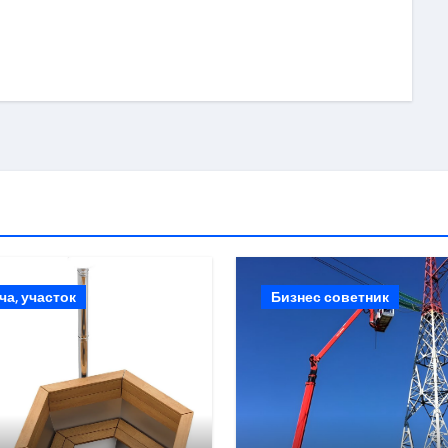
ki
ить
ча, участок
Бизнес советник