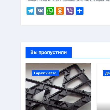
Telegram
VK
WhatsApp
Odnoklassni
Viber
Отправ
Вы пропустили
Гараж и авто
Да