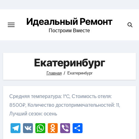
Skip
to
Идеальный Ремонт
content
Построим Вместе
Екатеринбург
Главная
Екатеринбург
Средняя температура: 1°C, Стоимость отеля:
8500₽, Количество достопримечательностей: 11,
Лучший сезон: осень
Telegram
VK
WhatsApp
Odnoklassniki
Viber
Отправить