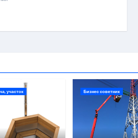
ki
ить
ча, участок
Бизнес советник