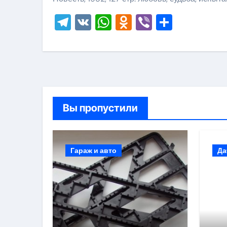
Telegram
VK
WhatsApp
Odnoklassni
Viber
Отправ
Вы пропустили
Гараж и авто
Да