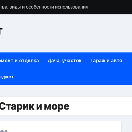
тва, виды и особенности использования
т
аменимый помощник при ремонтных работах
й
люч к Успешному Реализации Ваших Идей
емонт и отделка
Дача, участок
Гараж и авто
Современное решение для стильного интерьера
аджет
я элегантность и практичность
ство и Практичность в Одном Материале
вые Дома: Экологичность и Практичность
Старик и море
: Обзор и Преимущества
ания