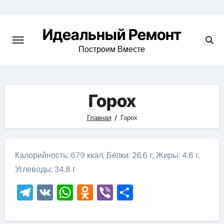
Skip
to
Идеальный Ремонт
content
Построим Вместе
Горох
Главная
Горох
Калорийность: 679 ккал, Белки: 26.6 г, Жиры: 4.6 г,
Углеводы: 34.8 г
Telegram
VK
WhatsApp
Odnoklassniki
Viber
Отправить