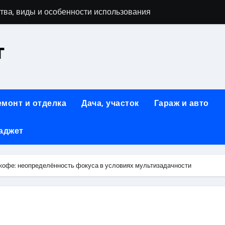
тва, виды и особенности использования
т
аменимый помощник при ремонтных работах
й
люч к Успешному Реализации Ваших Идей
емонт и отделка
Дача, участок
Гараж и авто
Современное решение для стильного интерьера
аджет
я элегантность и практичность
ство и Практичность в Одном Материале
кофе: неопределённость фокуса в условиях мультизадачности
вые Дома: Экологичность и Практичность
: Обзор и Преимущества