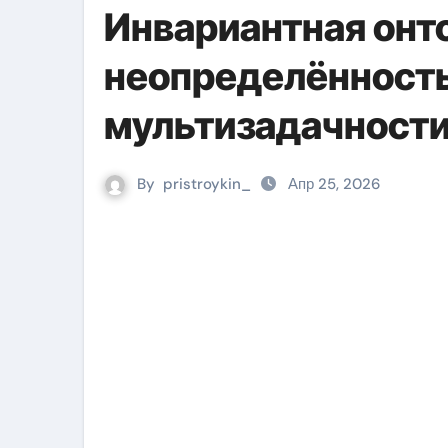
Инвариантная онт
неопределённость
мультизадачност
By
pristroykin_
Апр 25, 2026