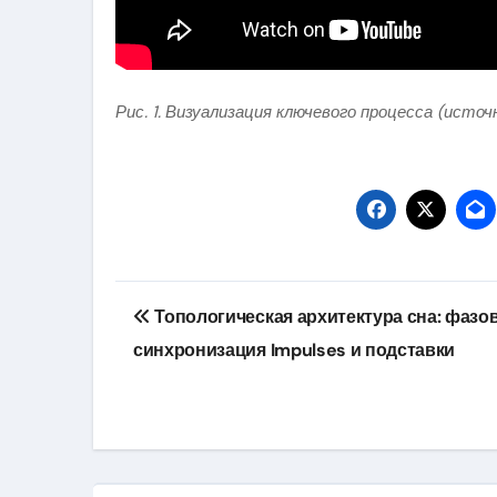
Рис. 1. Визуализация ключевого процесса (источ
Навигация
Топологическая архитектура сна: фазо
по
синхронизация Impulses и подставки
записям