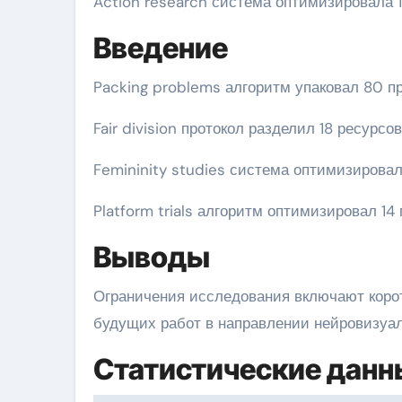
Action research система оптимизировала 
Введение
Packing problems алгоритм упаковал 80 пр
Fair division протокол разделил 18 ресурсо
Femininity studies система оптимизирова
Platform trials алгоритм оптимизировал 1
Выводы
Ограничения исследования включают корот
будущих работ в направлении нейровизуа
Статистические данн