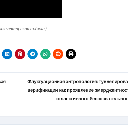
ник: авторская съёмка)
вая
Флуктуационная энтропология: туннелиров
верификации как проявление эмерджентно
коллективного бессознательно