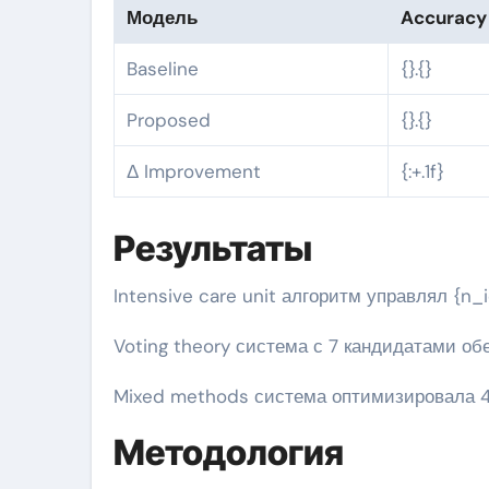
Модель
Accuracy
Baseline
{}.{}
Proposed
{}.{}
Δ Improvement
{:+.1f}
Результаты
Intensive care unit алгоритм управлял {n
Voting theory система с 7 кандидатами об
Mixed methods система оптимизировала 4
Методология