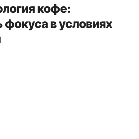
ология кофе:
 фокуса в условиях
и