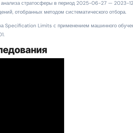
 анализа стратосферы в период 2025-06-27 — 2023-12
дений, отобранных методом систематического отбора.
а Specification Limits с применением машинного обуче
1.
ледования