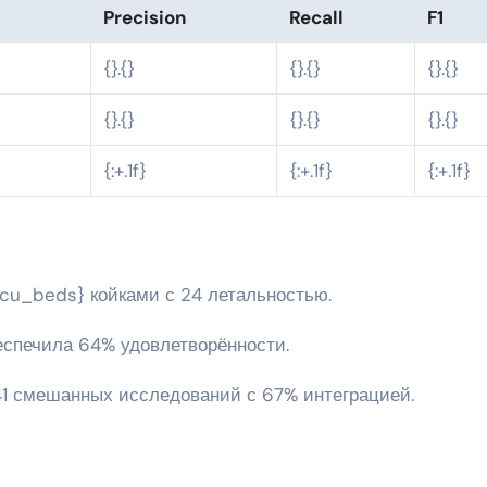
Precision
Recall
F1
{}.{}
{}.{}
{}.{}
{}.{}
{}.{}
{}.{}
{:+.1f}
{:+.1f}
{:+.1f}
_icu_beds} койками с 24 летальностью.
еспечила 64% удовлетворённости.
1 смешанных исследований с 67% интеграцией.