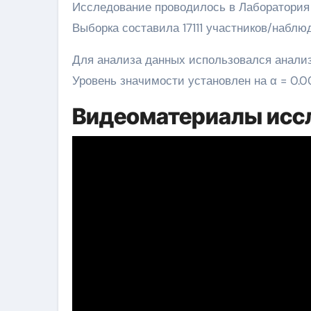
Исследование проводилось в Лаборатория
Выборка составила 17111 участников/наблю
Для анализа данных использовался анализ
Уровень значимости установлен на α = 0.00
Видеоматериалы исс