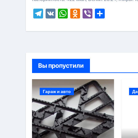
Telegram
VK
WhatsApp
Odnoklassni
Viber
Отправ
Вы пропустили
Гараж и авто
Да