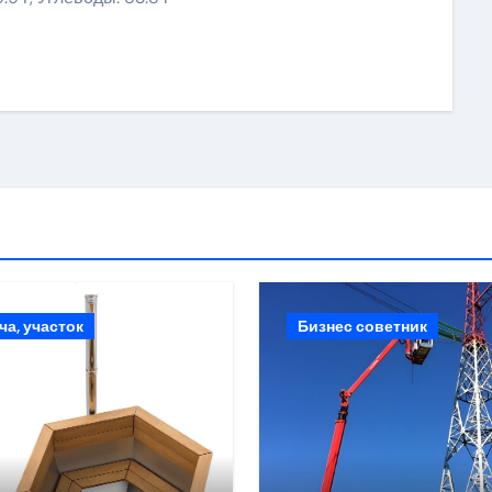
ki
ить
ча, участок
Бизнес советник