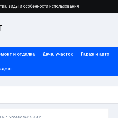
тва, виды и особенности использования
т
аменимый помощник при ремонтных работах
й
люч к Успешному Реализации Ваших Идей
емонт и отделка
Дача, участок
Гараж и авто
Современное решение для стильного интерьера
аджет
я элегантность и практичность
ство и Практичность в Одном Материале
вые Дома: Экологичность и Практичность
: Обзор и Преимущества
.9 г, Углеводы: 53.8 г