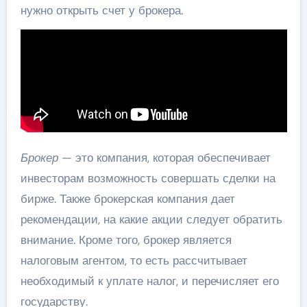
нужно открыть счет у брокера.
Брокер
— это компания, которая обеспечивает
инвесторам возможность совершать сделки на
бирже. Также брокерская компания дает
рекомендации, на какие акции следует обратить
внимание. Кроме того, брокер является
налоговым агентом, то есть рассчитывает
необходимый к уплате налог, и перечисляет его
государству.