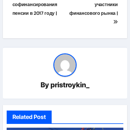
по
софинансирования
участники
пенсии в 2017 году |
финансового рынка |
записям
By
pristroykin_
Related Post