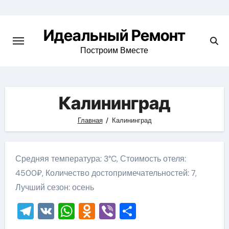
Skip
to
Идеальный Ремонт
content
Построим Вместе
Калининград
Главная
Калининград
Средняя температура: 3°C, Стоимость отеля:
4500₽, Количество достопримечательностей: 7,
Лучший сезон: осень
Telegram
VK
WhatsApp
Odnoklassniki
Viber
Отправить