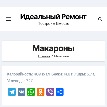
Skip
to
Идеальный Ремонт
content
Построим Вместе
Макароны
Главная
Макароны
Калорийность: 409 ккал, Белки: 14.6 г, Жиры: 5.7 г,
Углеводы: 72.0 г
Telegram
VK
WhatsApp
Odnoklassniki
Viber
Отправить