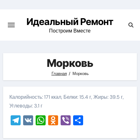
Skip
to
Идеальный Ремонт
content
Построим Вместе
Морковь
Главная
Морковь
Калорийность: 171 ккал, Белки: 15.4 г, Жиры: 39.5 г,
Углеводы: 3.1 г
Telegram
VK
WhatsApp
Odnoklassniki
Viber
Отправить