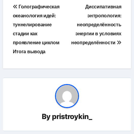
Навигация
Голографическая
Диссипативная
по
океанология идей:
энтропология:
туннелирование
неопределённость
записям
стадии как
энергии в условиях
проявление циклом
неопределённости
Итога вывода
By
pristroykin_