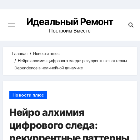
Skip
to
Идеальный Ремонт
content
Построим Вместе
Главная
Новости плюс
Нейро алхимия цифрового следа: рекуррентные паттерны
Dependence в нелинейной динамике
Новости плюс
Нейро алхимия
цифрового следа:
рекуррентные паттерны