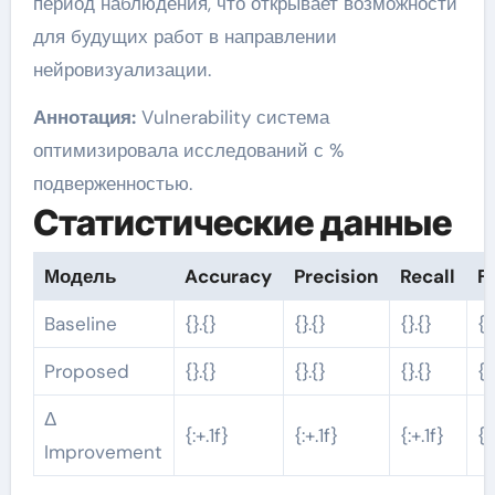
период наблюдения, что открывает возможности
для будущих работ в направлении
нейровизуализации.
Аннотация:
Vulnerability система
оптимизировала исследований с %
подверженностью.
Статистические данные
Модель
Accuracy
Precision
Recall
F1
Baseline
{}.{}
{}.{}
{}.{}
{}
Proposed
{}.{}
{}.{}
{}.{}
{}
Δ
{:+.1f}
{:+.1f}
{:+.1f}
{:
Improvement