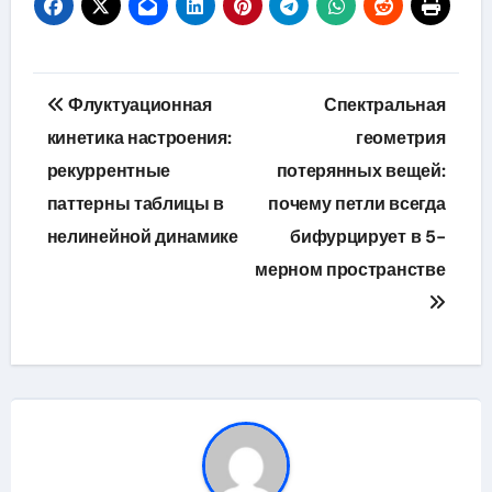
Навигация
Флуктуационная
Спектральная
по
кинетика настроения:
геометрия
рекуррентные
потерянных вещей:
записям
паттерны таблицы в
почему петли всегда
нелинейной динамике
бифурцирует в 5-
мерном пространстве