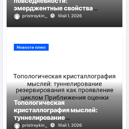
повседневности:
эмерджентные свойства
личного пространства при
pristroykin_
Май 1, 2026
воздействии квантового шума
Новости плюс
Топологическая
кристаллография мыслей:
туннелирование
резервирования как проявление
pristroykin_
Май 1, 2026