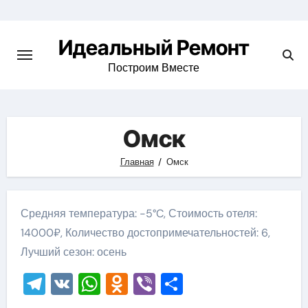
Skip
to
Идеальный Ремонт
content
Построим Вместе
Омск
Главная
Омск
Средняя температура: -5°C, Стоимость отеля:
14000₽, Количество достопримечательностей: 6,
Лучший сезон: осень
Telegram
VK
WhatsApp
Odnoklassniki
Viber
Отправить