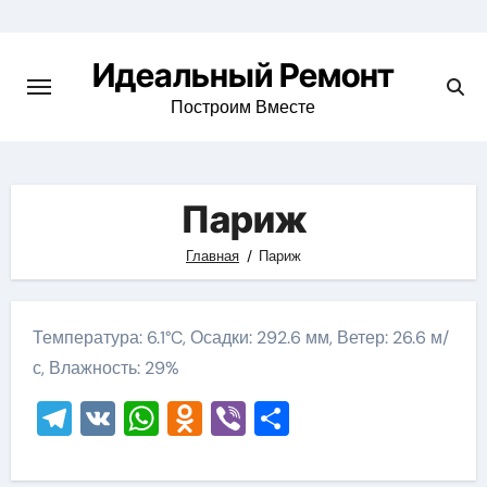
Skip
to
Идеальный Ремонт
content
Построим Вместе
Париж
Главная
Париж
Температура: 6.1°C, Осадки: 292.6 мм, Ветер: 26.6 м/
с, Влажность: 29%
Telegram
VK
WhatsApp
Odnoklassniki
Viber
Отправить