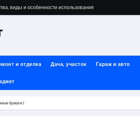
тва, виды и особенности использования
т
аменимый помощник при ремонтных работах
й
люч к Успешному Реализации Ваших Идей
емонт и отделка
Дача, участок
Гараж и авто
Современное решение для стильного интерьера
аджет
я элегантность и практичность
ство и Практичность в Одном Материале
нные бумаги |
вые Дома: Экологичность и Практичность
: Обзор и Преимущества