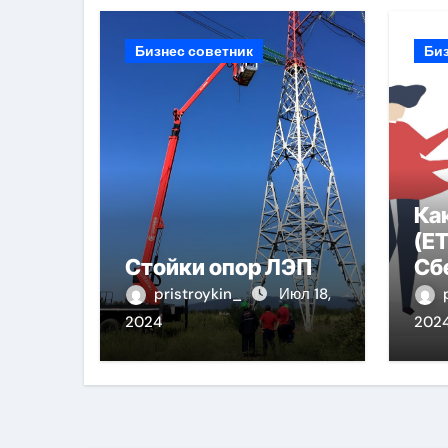
Бизнес советник
Биз
Ка
(ET
Стойки опор ЛЭП
Сб
По
pristroykin_
Июл 18,
Ру
2024
202