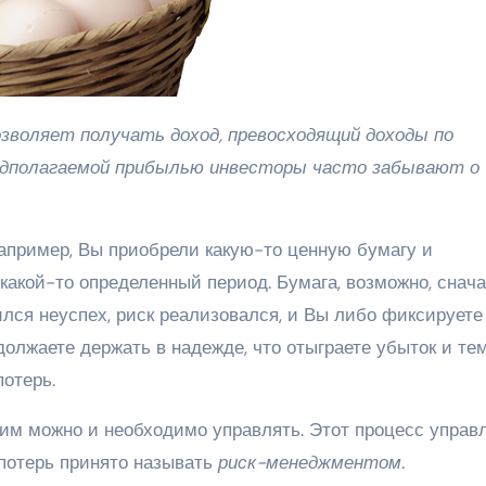
предполагаемой прибылью инвесторы часто забывают о
Например, Вы приобрели какую-то ценную бумагу и
 какой-то определенный период. Бумага, возможно, снач
чился неуспех, риск реализовался, и Вы либо фиксируете
должаете держать в надежде, что отыграете убыток и те
отерь.
о им можно и необходимо управлять. Этот процесс управ
потерь принято называть
риск-менеджментом
.