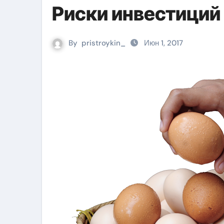
Риски инвестиций 
By
pristroykin_
Июн 1, 2017