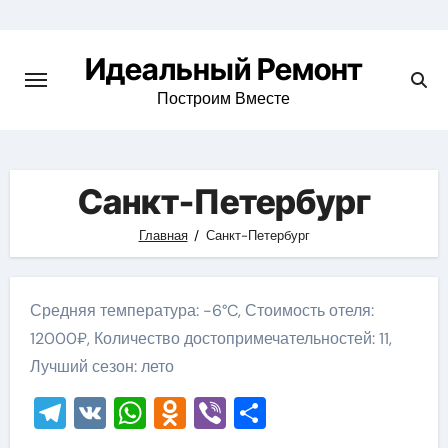
Skip
to
Идеальный Ремонт
content
Построим Вместе
Санкт-Петербург
Главная
Санкт-Петербург
Средняя температура: -6°C, Стоимость отеля:
12000₽, Количество достопримечательностей: 11,
Лучший сезон: лето
Telegram
VK
WhatsApp
Odnoklassniki
Viber
Отправить