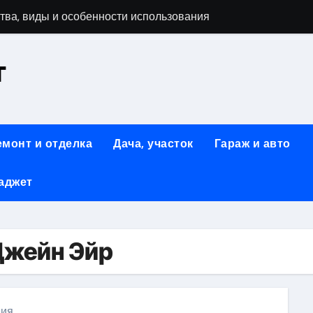
тва, виды и особенности использования
т
аменимый помощник при ремонтных работах
й
люч к Успешному Реализации Ваших Идей
емонт и отделка
Дача, участок
Гараж и авто
Современное решение для стильного интерьера
аджет
я элегантность и практичность
ство и Практичность в Одном Материале
вые Дома: Экологичность и Практичность
Джейн Эйр
: Обзор и Преимущества
ния