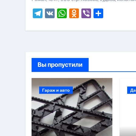
Telegram
VK
WhatsApp
Odnoklassni
Viber
Отправ
Вы пропустили
Гараж и авто
Да