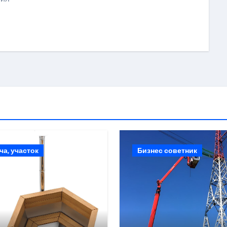
ki
ить
ча, участок
Бизнес советник