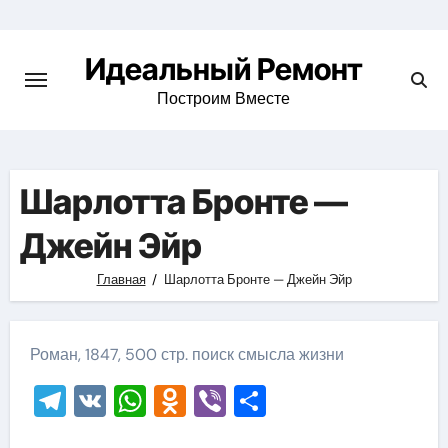
Skip
to
Идеальный Ремонт
content
Построим Вместе
Шарлотта Бронте —
Джейн Эйр
Главная
Шарлотта Бронте — Джейн Эйр
Роман, 1847, 500 стр. поиск смысла жизни
Telegram
VK
WhatsApp
Odnoklassniki
Viber
Отправить