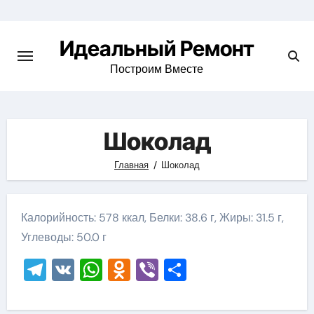
Skip
to
Идеальный Ремонт
content
Построим Вместе
Шоколад
Главная
Шоколад
Калорийность: 578 ккал, Белки: 38.6 г, Жиры: 31.5 г,
Углеводы: 50.0 г
Telegram
VK
WhatsApp
Odnoklassniki
Viber
Отправить