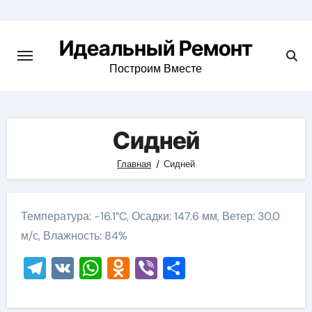
Skip
to
Идеальный Ремонт
content
Построим Вместе
Сидней
Главная
Сидней
Температура: -16.1°C, Осадки: 147.6 мм, Ветер: 30.0
м/с, Влажность: 84%
Telegram
VK
WhatsApp
Odnoklassniki
Viber
Отправить