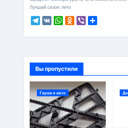
Лучший сезон: лето
Telegram
VK
WhatsApp
Odnoklassni
Viber
Отправ
Вы пропустили
Гараж и авто
Да