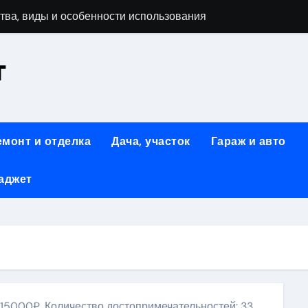
тва, виды и особенности использования
т
аменимый помощник при ремонтных работах
й
люч к Успешному Реализации Ваших Идей
емонт и отделка
Дача, участок
Гараж и авто
Современное решение для стильного интерьера
аджет
я элегантность и практичность
ство и Практичность в Одном Материале
вые Дома: Экологичность и Практичность
: Обзор и Преимущества
 15000₽, Количество достопримечательностей: 33,