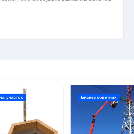
ki
ить
ча, участок
Бизнес советник