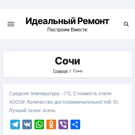
Skip
to
Идеальный Ремонт
content
Построим Вместе
Сочи
Главная
Сочи
Средняя температура: -7°C, Стоимость отеля:
4000₽, Количество достопримечательностей: 10,
Лучший сезон: осень
Telegram
VK
WhatsApp
Odnoklassniki
Viber
Отправить