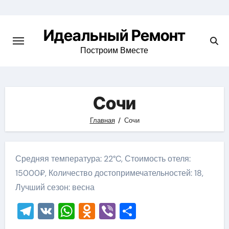
Skip
to
Идеальный Ремонт
content
Построим Вместе
Сочи
Главная
Сочи
Средняя температура: 22°C, Стоимость отеля:
15000₽, Количество достопримечательностей: 18,
Лучший сезон: весна
Telegram
VK
WhatsApp
Odnoklassniki
Viber
Отправить