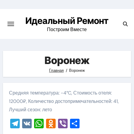
Skip
to
Идеальный Ремонт
content
Построим Вместе
Воронеж
Главная
Воронеж
Средняя температура: -4°C, Стоимость отеля:
12000₽, Количество достопримечательностей: 41,
Лучший сезон: лето
Telegram
VK
WhatsApp
Odnoklassniki
Viber
Отправить