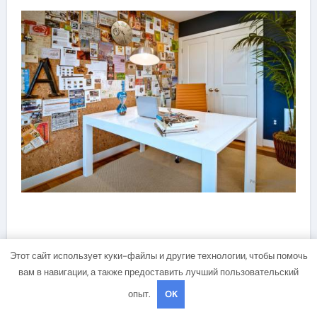
Этот сайт использует куки-файлы и другие технологии, чтобы помочь
Композиция из тарелок
вам в навигации, а также предоставить лучший пользовательский
опыт.
OK
Старо как миро, но всё-таки популярно. И не зря