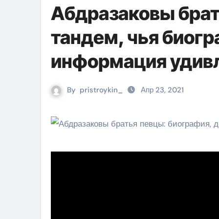
Абдразаковы бра
тандем, чья биогр
информация удив
By
pristroykin_
Апр 23, 2021