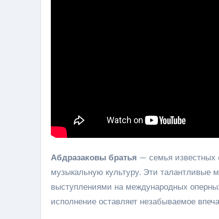
Абдразаковы братья
— семья известных о
музыкальную культуру. Эти талантливые 
выступлениями на международных оперных 
исполнение оставляет незабываемое впеча