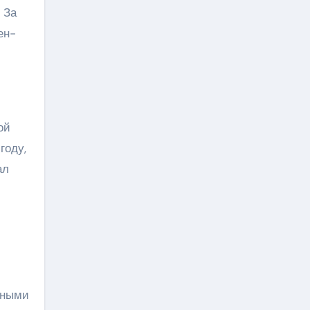
 За
ен-
ой
году,
ал
сными