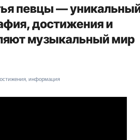
тья певцы — уникальны
афия, достижения и
ляют музыкальный мир