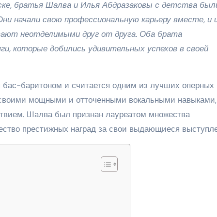
ске, братья Шалва и Илья Абдразаковы с детства был
Они начали свою профессиональную карьеру вместе, и 
тают неотделимыми друг от друга. Оба брата
и, которые добились удивительных успехов в своей
я бас-баритоном и считается одним из лучших оперных
я своими мощными и отточенными вокальными навыками,
ствием. Шалва был признан лауреатом множества
ество престижных наград за свои выдающиеся выступле