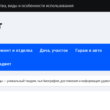
тва, виды и особенности использования
т
аменимый помощник при ремонтных работах
й
люч к Успешному Реализации Ваших Идей
емонт и отделка
Дача, участок
Гараж и авто
Современное решение для стильного интерьера
аджет
я элегантность и практичность
ство и Практичность в Одном Материале
цы — уникальный тандем, чья биография, достижения и информация удив
вые Дома: Экологичность и Практичность
: Обзор и Преимущества