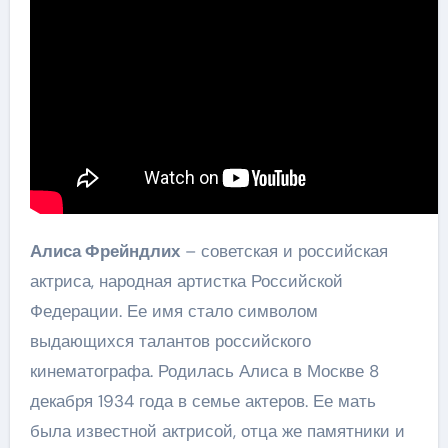
Алиса Фрейндлих
– советская и российская
актриса, народная артистка Российской
Федерации. Ее имя стало символом
выдающихся талантов российского
кинематографа. Родилась Алиса в Москве 8
декабря 1934 года в семье актеров. Ее мать
была известной актрисой, отца же памятники и