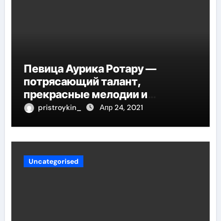
Певица Аурика Ротару —
потрясающий талант,
прекрасные мелодии и
интересные моменты из её
pristroykin_
Апр 24, 2021
жизни!
Uncategorised