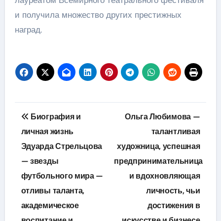
лауреатом Всемирного театрального фестиваля
и получила множество других престижных
наград.
Навигация
Биография и
Ольга Любимова —
по
личная жизнь
талантливая
Эдуарда Стрельцова
художница, успешная
записям
— звезды
предпринимательница
футбольного мира —
и вдохновляющая
отливы таланта,
личность, чьи
академическое
достижения в
воспитание и
искусстве и бизнесе