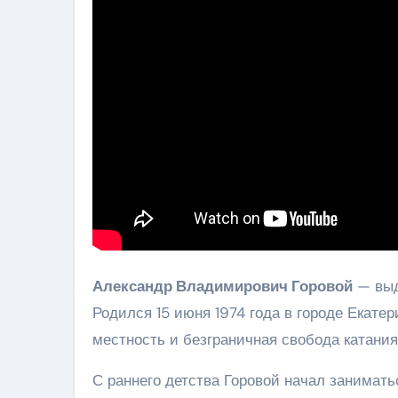
Александр Владимирович Горовой
— выд
Родился 15 июня 1974 года в городе Екате
местность и безграничная свобода катания
С раннего детства Горовой начал занимат