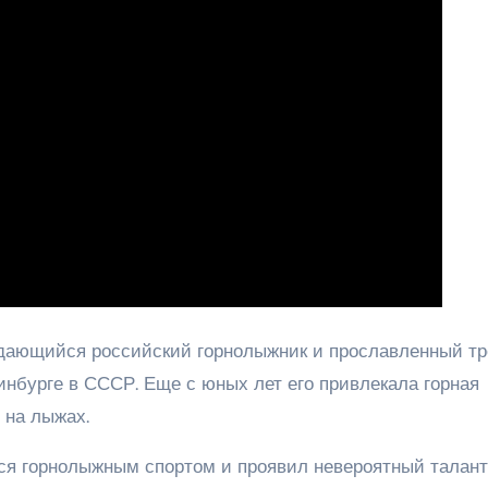
ающийся российский горнолыжник и прославленный тр
ринбурге в СССР. Еще с юных лет его привлекала горная
 на лыжах.
ься горнолыжным спортом и проявил невероятный талант