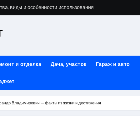
тва, виды и особенности использования
т
аменимый помощник при ремонтных работах
й
люч к Успешному Реализации Ваших Идей
емонт и отделка
Дача, участок
Гараж и авто
Современное решение для стильного интерьера
аджет
я элегантность и практичность
ство и Практичность в Одном Материале
сандр Владимирович — факты из жизни и достижения
вые Дома: Экологичность и Практичность
: Обзор и Преимущества