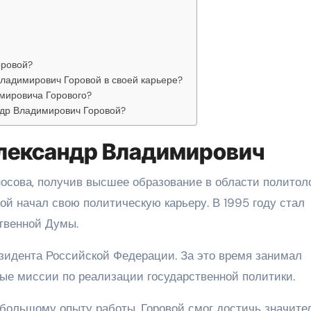
оровой?
ладимирович Горовой в своей карьере?
мировича Горового?
ндр Владимирович Горовой?
Александр Владимирович
носова, получив высшее образование в области политоло
ой начал свою политическую карьеру. В 1995 году стал
твенной Думы.
зидента Российской Федерации. За это время занимал
ые миссии по реализации государственной политики.
большому опыту работы, Горовой смог достичь значите