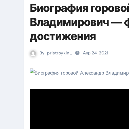
Биография горово
Владимирович — ф
достижения
By
pristroykin_
Апр 24, 2021