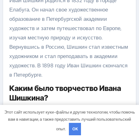
Иван Шишкин родился в 1832 году в городе
Елабуга. Он начал свое художественное
образование в Петербургской академии
художеств и затем путешествовал по Европе,
изучая местную природу и искусство.
Вернувшись в Россию, Шишкин стал известным
художником и стал преподавать в академии
художеств. В 1898 году Иван Шишкин скончался
в Петербурге.
Каким было творчество Ивана
Шишкина?
Творчество Ивана Шишкина отличается
Этот сайт использует куки-файлы и другие технологии, чтобы помочь
непревзойденным мастерством и
вам в навигации, а также предоставить лучший пользовательский
неподражаемым стилем. Он создал большое
опыт.
OK
количество пейзажных картин, главным образом