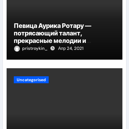
Певица Аурика Ротару —
потрясающий талант,
прекрасные мелодии и
интересные моменты из её
pristroykin_
Апр 24, 2021
жизни!
Uncategorised