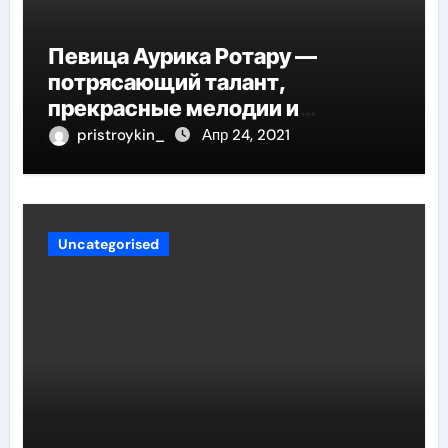
Певица Аурика Ротару —
потрясающий талант,
прекрасные мелодии и
интересные моменты из её
pristroykin_
Апр 24, 2021
жизни!
Uncategorised