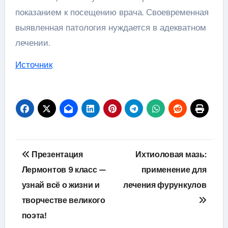
показанием к посещению врача. Своевременная
выявленная патология нуждается в адекватном
лечении.
Источник
Навигация
Презентация
Ихтиоловая мазь:
по
Лермонтов 9 класс —
применение для
узнай всё о жизни и
лечения фурункулов
записям
творчестве великого
поэта!