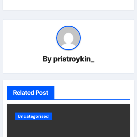
By
pristroykin_
Related Post
Uncategorised