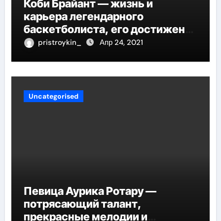
Коби Брайант — жизнь и
карьера легендарного
баскетболиста, его достижения
и наследие
pristroykin_
Апр 24, 2021
Uncategorised
Певица Аурика Ротару —
потрясающий талант,
прекрасные мелодии и