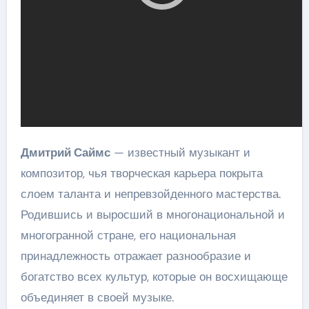
Дмитрий Саймс
— известный музыкант и
композитор, чья творческая карьера покрыта
слоем таланта и непревзойденного мастерства.
Родившись и выросший в многонациональной и
многогранной стране, его национальная
принадлежность отражает разнообразие и
богатство всех культур, которые он восхищающе
объединяет в своей музыке.