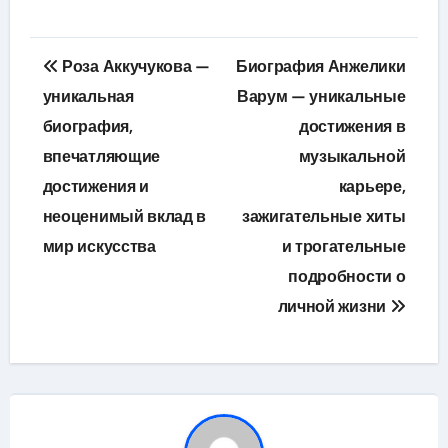
Навигация
Роза Аккучукова —
Биография Анжелики
по
уникальная
Варум — уникальные
биография,
достижения в
записям
впечатляющие
музыкальной
достижения и
карьере,
неоценимый вклад в
зажигательные хиты
мир искусства
и трогательные
подробности о
личной жизни