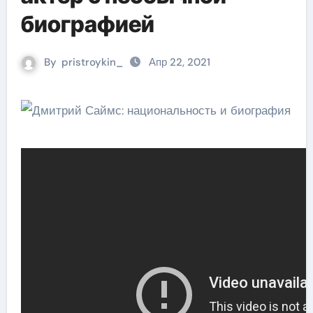
биографией
By
pristroykin_
Апр 22, 2021