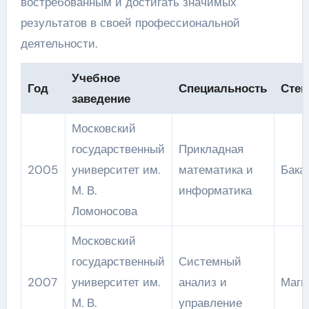
востребованным и достигать значимых
результатов в своей профессиональной
деятельности.
Учебное
Год
Специальность
Степ
заведение
Московский
государственный
Прикладная
2005
университет им.
математика и
Бака
М. В.
информатика
Ломоносова
Московский
государственный
Системный
2007
университет им.
анализ и
Маги
М. В.
управление