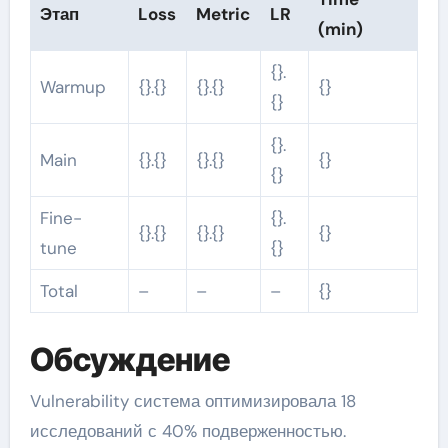
Этап
Loss
Metric
LR
(min)
{}.
Warmup
{}.{}
{}.{}
{}
{}
{}.
Main
{}.{}
{}.{}
{}
{}
Fine-
{}.
{}.{}
{}.{}
{}
tune
{}
Total
–
–
–
{}
Обсуждение
Vulnerability система оптимизировала 18
исследований с 40% подверженностью.