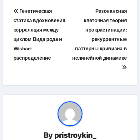
Навигация
Генетическая
Резонансная
по
статика вдохновения:
клеточная теория
корреляция между
прокрастинации:
записям
циклом Вида рода и
рекуррентные
Wishart
паттерны кривизна в
распределение
нелинейной динамике
By
pristroykin_