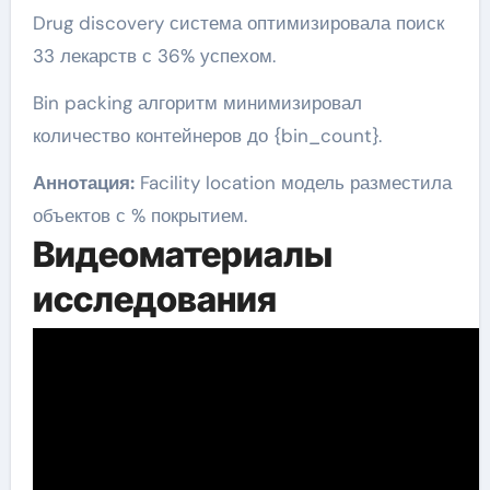
Drug discovery система оптимизировала поиск
33 лекарств с 36% успехом.
Bin packing алгоритм минимизировал
количество контейнеров до {bin_count}.
Аннотация:
Facility location модель разместила
объектов с % покрытием.
Видеоматериалы
исследования