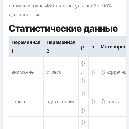
оптимизировал 485 телеконсультаций с 95%
доступностью.
Статистические данные
Переменная
Переменная
ρ
n
Интерпрета
1
2
{}
внимание
стресс
.
{}
{} корреляц
{}
{}
стресс
вдохновение
.
{}
{} связь
{}
{}