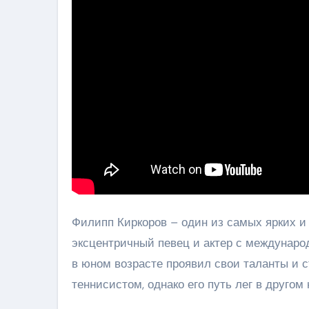
Филипп Киркоров – один из самых ярких и
эксцентричный певец и актер с междунаро
в юном возрасте проявил свои таланты и с
теннисистом, однако его путь лег в друго