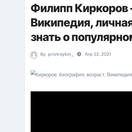
Филипп Киркоров 
Википедия, личная
знать о популярн
By
pristroykin_
Апр 22, 2021