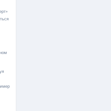
ерт»
иться
дном
уя
ример