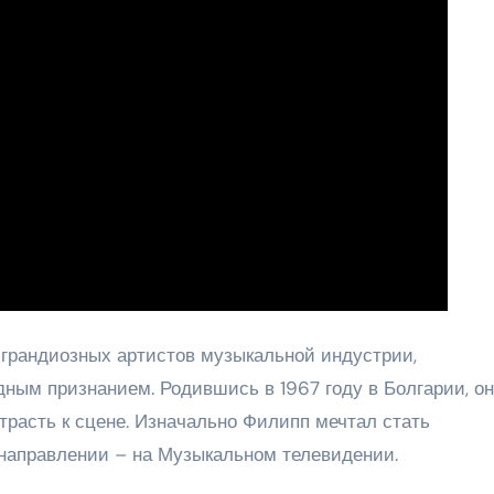
 грандиозных артистов музыкальной индустрии,
дным признанием. Родившись в 1967 году в Болгарии, он
трасть к сцене. Изначально Филипп мечтал стать
м направлении – на Музыкальном телевидении.