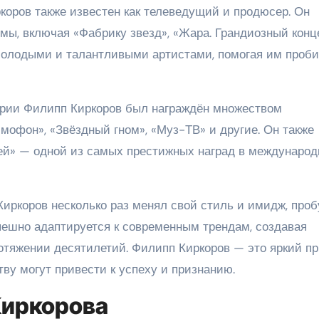
оров также известен как телеведущий и продюсер. Он
ы, включая «Фабрику звезд», «Жара. Грандиозный конц
 молодыми и талантливыми артистами, помогая им проб
трии Филипп Киркоров был награждён множеством
мофон», «Звёздный гном», «Муз-ТВ» и другие. Он также
ей» — одной из самых престижных наград в междунаро
иркоров несколько раз менял свой стиль и имидж, проб
пешно адаптируется к современным трендам, создавая
ротяжении десятилетий. Филипп Киркоров — это яркий п
тву могут привести к успеху и признанию.
Киркорова