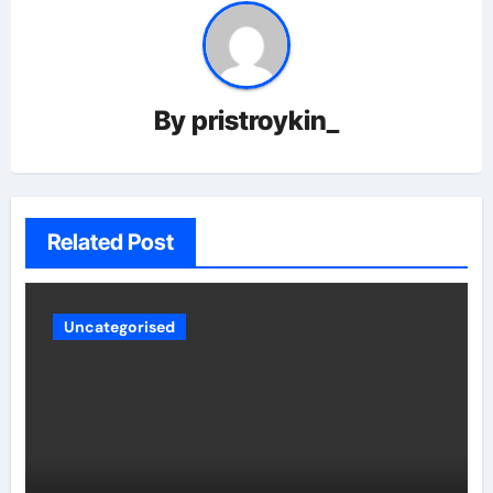
By
pristroykin_
Related Post
Uncategorised