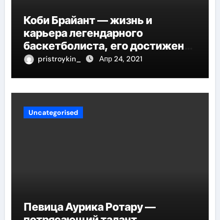
Коби Брайант — жизнь и
карьера легендарного
баскетболиста, его достижения
и наследие
pristroykin_
Апр 24, 2021
Uncategorised
Певица Аурика Ротару —
потрясающий талант,