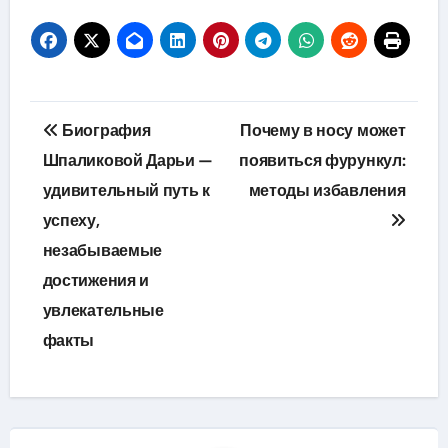
Навигация
Биография
Почему в носу может
по
Шпаликовой Дарьи —
появиться фурункул:
удивительный путь к
методы избавления
записям
успеху,
незабываемые
достижения и
увлекательные
факты