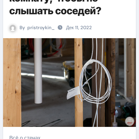
слышать соседей?
By
pristroykin_
Дек 11, 2022
Всё о стенах