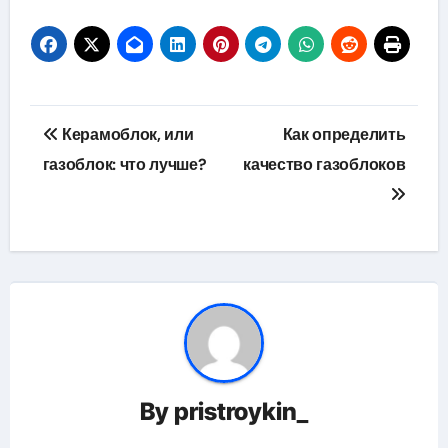
Навигация
Керамоблок, или
Как определить
по
газоблок: что лучше?
качество газоблоков
записям
By
pristroykin_