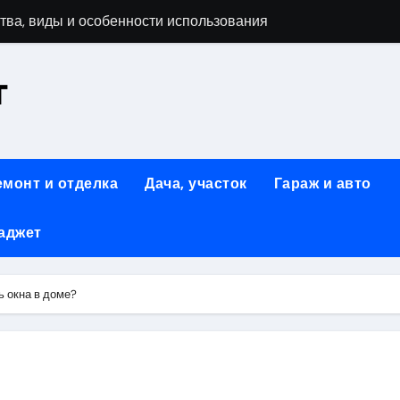
тва, виды и особенности использования
т
аменимый помощник при ремонтных работах
й
люч к Успешному Реализации Ваших Идей
емонт и отделка
Дача, участок
Гараж и авто
Современное решение для стильного интерьера
аджет
я элегантность и практичность
ство и Практичность в Одном Материале
ь окна в доме?
вые Дома: Экологичность и Практичность
: Обзор и Преимущества