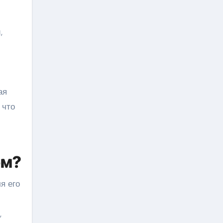
,
и
ая
 что
ом?
я его
,