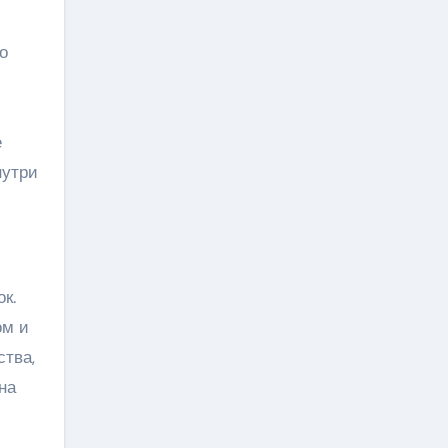
о
е
нутри
к.
ом и
ства,
на