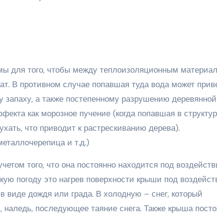
мы для того, чтобы между теплоизоляционным материа
ат. В противном случае попавшая туда вода может прив
у запаху, а также постепенному разрушению деревянной
ффекта как морозное пучение (когда попавшая в структу
хать, что приводит к растрескиванию дерева).
еталлочерепица и т.д.)
четом того, что она постоянно находится под воздейст
кую погоду это нагрев поверхности крыши под воздейс
 виде дождя или града. В холодную – снег, который
, наледь, последующее таяние снега. Также крыша пост