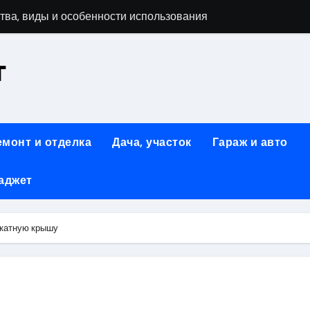
тва, виды и особенности использования
т
аменимый помощник при ремонтных работах
й
люч к Успешному Реализации Ваших Идей
емонт и отделка
Дача, участок
Гараж и авто
Современное решение для стильного интерьера
аджет
я элегантность и практичность
ство и Практичность в Одном Материале
скатную крышу
вые Дома: Экологичность и Практичность
: Обзор и Преимущества