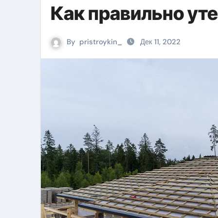
Как правильно ут
By
pristroykin_
Дек 11, 2022