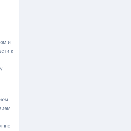
лом и
ести к
ру
вием
твием
оянно