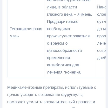
лице, в области
Нанос
глазного века – ячмень.
слоем
Предварительно
сутки
Тетрациклиновая
необходимо
до м
мазь
проконсультироваться
проры
с врачом о
лече
целесообразности
созре
применения
дней.
антибиотика для
лечения гнойника.
Медикаментозные препараты, используемые с
целью ускорять созревания фурункулы,
помогают усилить воспалительный процесс и