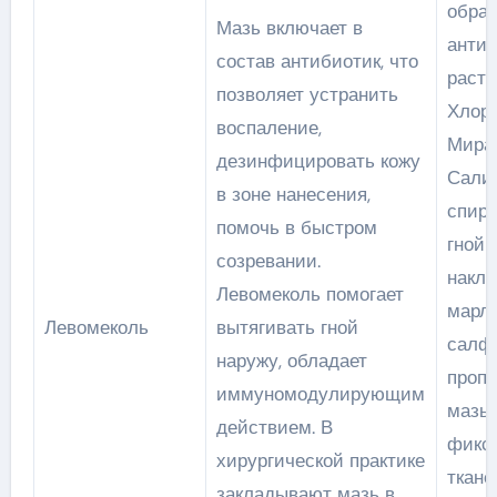
обра
Мазь включает в
анти
состав антибиотик, что
раств
позволяет устранить
Хлорг
воспаление,
Мира
дезинфицировать кожу
Сали
в зоне нанесения,
спирт
помочь в быстром
гнойн
созревании.
накл
Левомеколь помогает
марл
Левомеколь
вытягивать гной
салф
наружу, обладает
проп
иммуномодулирующим
мазь
действием. В
фикс
хирургической практике
ткан
закладывают мазь в