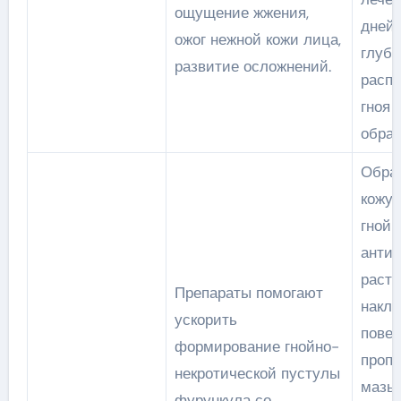
ощущение жжения,
дней,
ожог нежной кожи лица,
глуб
развитие осложнений.
расп
гноя 
образ
Обра
кожу 
гнойн
анти
раств
Препараты помогают
накл
ускорить
повер
формирование гнойно-
проп
некротической пустулы
мазь
фурункула со