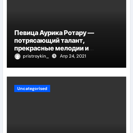
Певица Аурика Ротару —
потрясающий талант,
прекрасные мелодии и
интересные моменты из её
pristroykin_
Апр 24, 2021
жизни!
Uncategorised