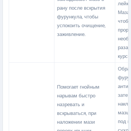
лейко
рану после вскрытия
Маза
фурункула, чтобы
чтоб
успокоить очищение,
прорв
заживление.
необ
раза 
курсо
Обра
фуру
антис
Помогает гнойным
зате
нарывам быстро
накл
назревать и
мазь 
вскрываться, при
под п
наложении мази
сухое
поверх крышки