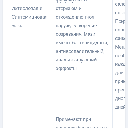
салфе
Ихтиоловая и
стержнем и
созре
Синтомициовая
отхождению гноя
Покр
мазь
наружу, ускорение
перга
созревания. Мази
фикс
имеют бактерицидный,
Менят
антивоспалительный,
необ
анальгезирующий
кажды
эффекты.
длит
прим
препа
диапа
дней.
Применяют при
наличии фурункула на