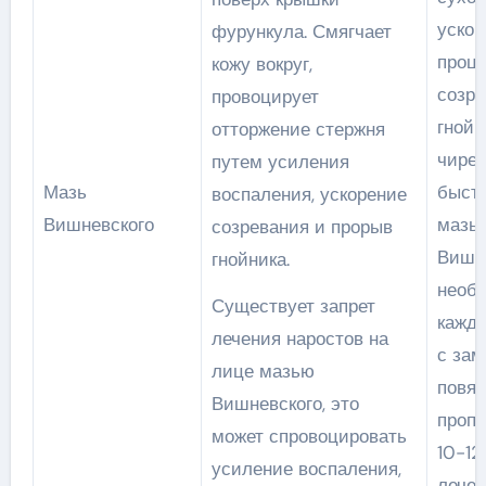
ускор
фурункула. Смягчает
проц
кожу вокруг,
созре
провоцирует
гнойн
отторжение стержня
чире
путем усиления
Мазь
быст
воспаления, ускорение
Вишневского
мазь
созревания и прорыв
Вишн
гнойника.
необ
Существует запрет
кажды
лечения наростов на
с зам
лице мазью
повяз
Вишневского, это
пропи
может спровоцировать
10-12
усиление воспаления,
лечен