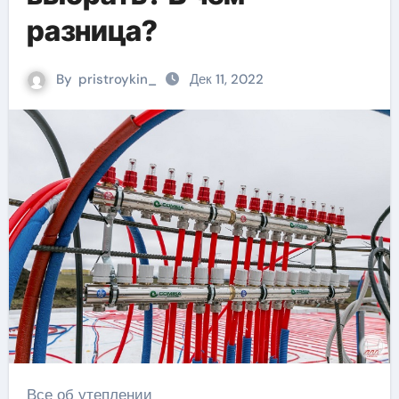
разница?
By
pristroykin_
Дек 11, 2022
Все об утеплении