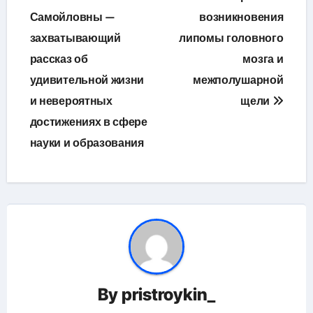
Самойловны —
возникновения
записям
захватывающий
липомы головного
рассказ об
мозга и
удивительной жизни
межполушарной
и невероятных
щели
достижениях в сфере
науки и образования
By
pristroykin_