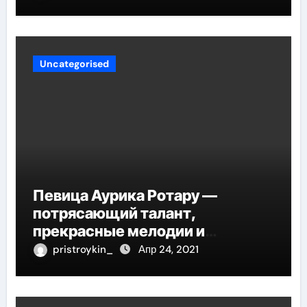
Uncategorised
Певица Аурика Ротару —
потрясающий талант,
прекрасные мелодии и
интересные моменты из её
pristroykin_
Апр 24, 2021
жизни!