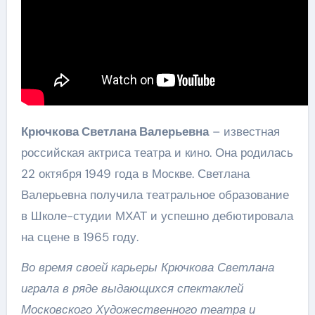
Крючкова Светлана Валерьевна
– известная
российская актриса театра и кино. Она родилась
22 октября 1949 года в Москве. Светлана
Валерьевна получила театральное образование
в Школе-студии МХАТ и успешно дебютировала
на сцене в 1965 году.
Во время своей карьеры Крючкова Светлана
играла в ряде выдающихся спектаклей
Московского Художественного театра и