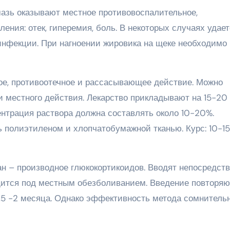
азь оказывают местное противовоспалительное,
ения: отек, гиперемия, боль. В некоторых случаях удае
инфекции. При нагноении жировика на щеке необходимо
ое, противоотечное и рассасывающее действие. Можно
местного действия. Лекарство прикладывают на 15-20 
центрация раствора должна составлять около 10-20%.
 полиэтиленом и хлопчатобумажной тканью. Курс: 10-15
н – производное глюкокортикоидов. Вводят непосредст
одится под местным обезболиванием. Введение повторяю
1,5 -2 месяца. Однако эффективность метода сомнительн