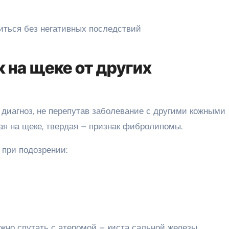
 на щеке от других
иагноз, не перепутав заболевание с другими кожными
ая на щеке, твердая – признак фибролипомы.
при подозрении:
жно спутать с атеромой – киста сальной железы,