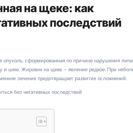
ная на щеке: как
егативных последствий
ву и шею. Жировик на щеке – явление редкое. При небо
менное лечение предотвращает развитие осложнений.