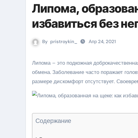
Липома, образован
избавиться без н
By
pristroykin_
Апр 24, 2021
Липома – это подкожная доброкачественная опухоль, сформированная по причине нарушения липидного
обмена. Заболевание часто поражает голо
размере дискомфорт отсутствует. Своевре
Содержание