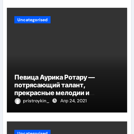
Uncategorised
Певица Аурика Ротару —
потрясающий талант,
прекрасные мелодии и
интересные моменты из её
pristroykin_
Апр 24, 2021
жизни!
Uncategorised