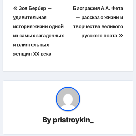
Навигация
Зоя Бербер —
Биография А.А. Фета
по
удивительная
— рассказ о жизни и
история жизни одной
творчестве великого
записям
из самых загадочных
русского поэта
и влиятельных
женщин XX века
By
pristroykin_