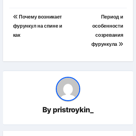
Навигация
Почему возникает
Период и
по
фурункул на спине и
особенности
как
созревания
записям
фурункула
By
pristroykin_