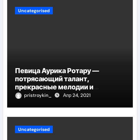
Uncategorised
Певица Аурика Ротару —
потрясающий талант,
прекрасные мелодии и
интересные моменты из её
pristroykin_
Апр 24, 2021
жизни!
Uncategorised