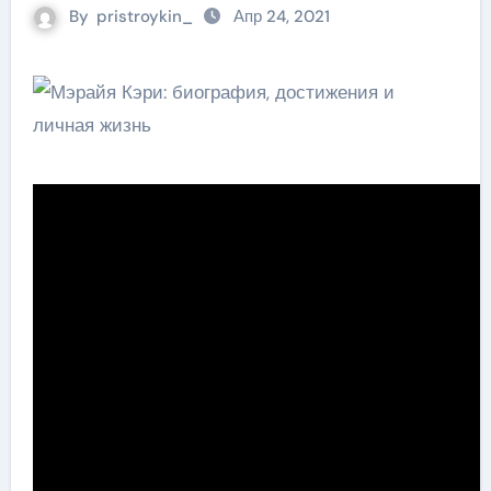
By
pristroykin_
Апр 24, 2021