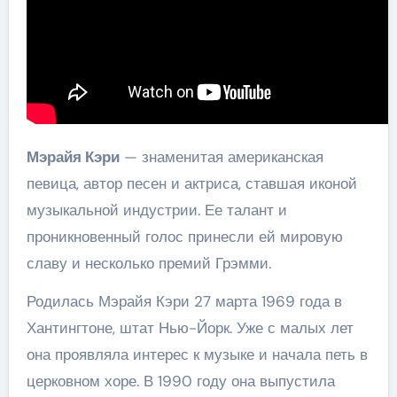
Мэрайя Кэри
— знаменитая американская
певица, автор песен и актриса, ставшая иконой
музыкальной индустрии. Ее талант и
проникновенный голос принесли ей мировую
славу и несколько премий Грэмми.
Родилась Мэрайя Кэри 27 марта 1969 года в
Хантингтоне, штат Нью-Йорк. Уже с малых лет
она проявляла интерес к музыке и начала петь в
церковном хоре. В 1990 году она выпустила