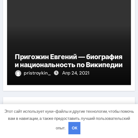
Пригожин Евгений — биография
и национальность по Википедии
pristroykin_
Апр 24, 2021
Добавить комментарий
Этот сайт использует куки-файлы и другие технологии, чтобы помочь
вам в навигации, а также предоставить лучший пользовательский
Для отправки комментария вам необходимо
опыт.
OK
авторизоваться
.